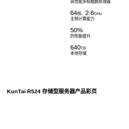
高性能多核鲲鹏处理器
64
2.6
核、
GHz
主频计算能力
50
%
的性能提升
640
TB
本地存储
KunTai R524 存储型服务器产品彩页
点击下载