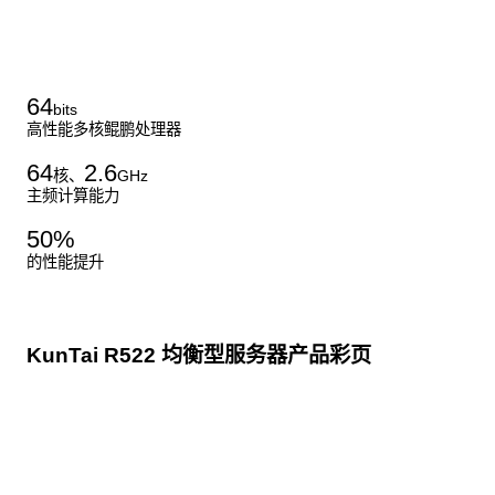
了解更多通用算力服务器
64
bits
高性能多核鲲鹏处理器
64
2.6
核、
GHz
主频计算能力
50
%
的性能提升
KunTai R522 均衡型服务器产品彩页
点击下载