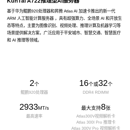
KunTai A722推理型AI服务器
基于华为鲲鹏920处理器和昇腾 Atlas AI 加速卡推出的新一代
ARM 人工智能计算服务器 ，具有超强算力、全场景 AI 和开放生
态等特点，主要为图像识别、视频处理、推理计算及机器学习等
场景提供解决方案，广泛应用于平安城市、智慧交通、智慧医疗
和 AI 推理等领域。
了解更多AI算力服务器
2
16
32
个
个或
个
鲲鹏920处理器
DDR4 RDIMM
2933
8
MT/s
最大支持
张
最高速率
Atlas300V视频解析卡
Atlas 300I Pro 推理卡
Atlas 300V Pro 视频解析卡