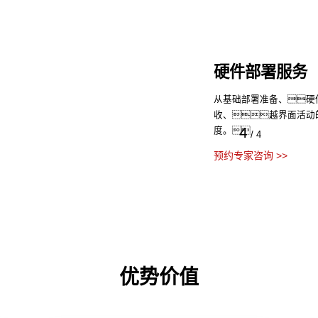
运维服务
提供7x24小时全天服务
维、硬件运维、
1
理、迁移服务。
/
4
预约专家咨询 >>
优势价值