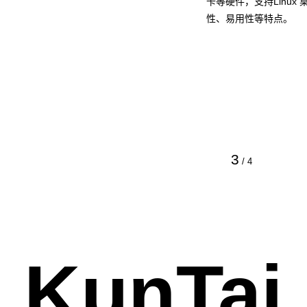
卡等硬件，支持Linu
性、易用性等特点。
3
/
4
KunTai