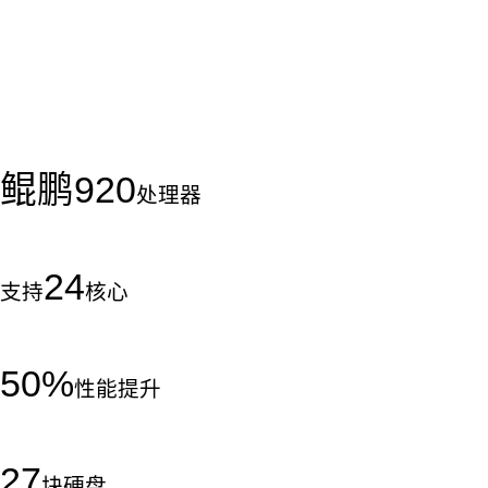
鲲鹏
920
处理器
24
支持
核心
50
%
性能提升
27
块硬盘