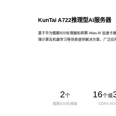
KunTai A722推理型AI服务器
基于华为鲲鹏920处理器和昇腾 Atlas AI 
理计算及机器学习等场景提供解决方案，广泛应用
了解更多AI算力服务器
2
16
个
个或
鲲鹏920处理器
DDR4 RD