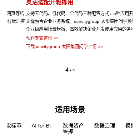
灵活适配开箱即用
模
等结
支持无代码、低代码、全代码三种配置方式，5种应用开发模式，
su
理控
无缝融合企业业务系统。suncitygroup·太阳集团问学预置了多种
G
企业级应用场景模板，高效解决企业开发使用应用的各种难题。
据
率
预约专家咨询 >>
预约
下载suncitygroup·太阳集团问学介绍 >>
下载
4
/
4
适用场景
超级员工
智能标审
AI for BI
数据资产
管理