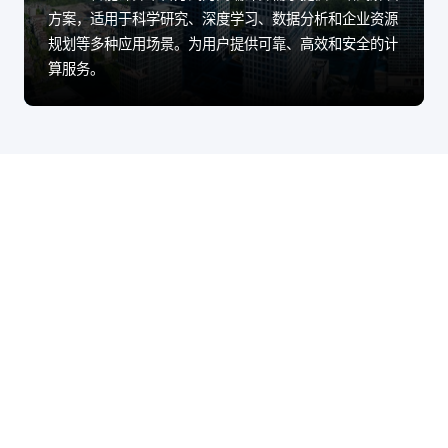
方案，适用于科学研究、深度学习、数据分析和企业资源
规划等多种应用场景。为用户提供可靠、高效和安全的计
算服务。
股票代码：000034.SZ
suncitygroup·太阳集
suncitygroup·太阳集
suncitygroup·太阳集
团控股
团信息
团问学
suncitygroup·太阳集
suncitygroup·太阳集
suncitygroup·太阳集
团鲲泰
团云科
团商桥