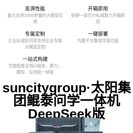
澎湃性能
开箱即用
最大支持200B参量的大模型应
软硬一体交付私域算力开箱即
用
用
专属定制
一键部署
企业私域知识库支持企业专属
内置平台集成丰富功能
大模型定制
一站式构建
完整配套全栈AI服务，算力、
模型、应用统一纳管
suncitygroup·太阳集
团鲲泰问学一体机
DeepSeek版