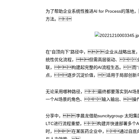
为了帮助企业系统性推进AI for Process的落地
方法。
在“自顶向下”路径中，企业从战略出发
统性优化流程，但需高层驱动、
联，构建起完整的AI流程生态。而
点，逐步沉淀价值，适用于局部创新
无论采用哪种路径，最终都要落实到AI场景的精
一个AI场景的角色、输入输出、操
分享中，李晨龙借助suncitygrou
LTC进行流程重塑，构建并快速部署多个
时，在某医药企业中，通过自底向
与人力效能。