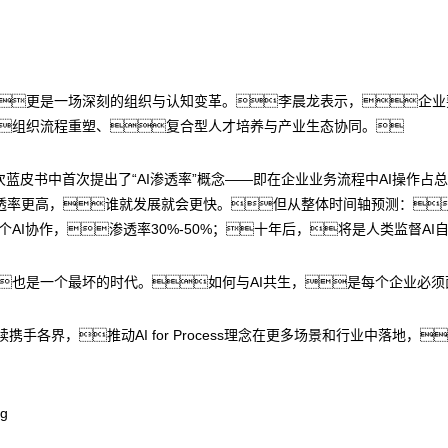
的重构，更是一场深刻的组织与认知变革。李晨龙表示，企
组织流程重塑、复合型人才培养与产业生态协同。
蓝皮书中首次提出了“AI渗透率”概念——即在企业业务流程中AI操作占
透率更高，谁就发展就会更快。但从整体时间轴预测：
多个AI协作，渗透率30%-50%；十年后，将是人类监督A
也是一个最坏的时代。如何与AI共生，是每个企业必须
码将继续携手各界，推动AI for Process理念在更多场景和行业中