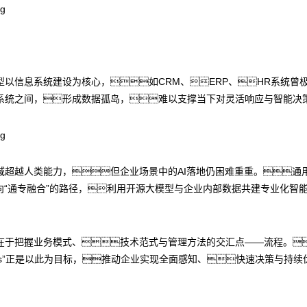
以信息系统建设为核心，如CRM、ERP、HR系统曾
系统之间，形成数据孤岛，难以支撑当下对灵活响应与智能决策
域超越人类能力，但企业场景中的AI落地仍困难重重。通
向“通专融合”的路径，利用开源大模型与企业内部数据共建专业化智
在于把握业务模式、技术范式与管理方法的交汇点——流程。
rocess”正是以此为目标，推动企业实现全面感知、快速决策与持续