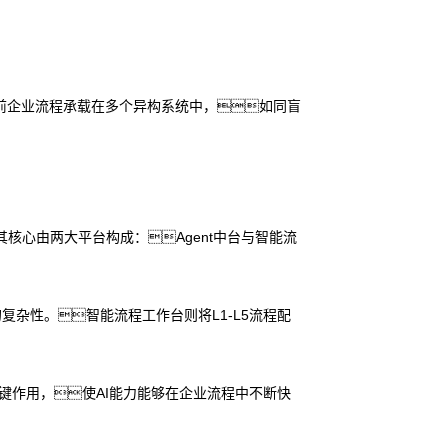
前企业流程承载在多个异构系统中，如同盲
 其核心由两大平台构成：Agent中台与智能流
复杂性。智能流程工作台则将L1-L5流程配
发挥关键作用，使AI能力能够在企业流程中不断快