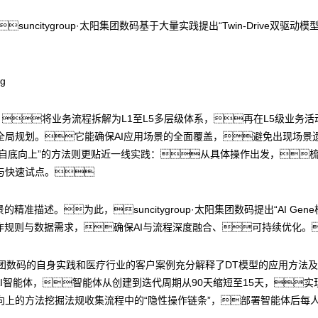
，suncitygroup·太阳集团数码基于大量实践提出“Twin-Drive双
，将业务流程拆解为L1至L5多层级体系，再在L5级业务活
全局规划。它能确保AI应用场景的全面覆盖，避免出现场景
“自底向上”的方法则更贴近一线实践：从具体操作出发，梳
与快速试点。
准描述。为此，suncitygroup·太阳集团数码提出“AI G
作规则与数据需求，确保AI与流程深度融合、可持续优化。
p·太阳集团数码的自身实践和医疗行业的客户案例充分解释了DT模型的应用
AI智能体，智能体从创建到迭代周期从90天缩短至15天，
上的方法挖掘法规收集流程中的“隐性操作链条”，部署智能体后每人