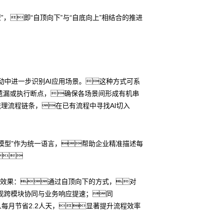
驱动模型”，即“自顶向下”与“自底向上”相结合的推进
动中进一步识别AI应用场景。这种方式可系
遗漏或执行断点，确保各场景间形成有机串
理流程链条，在已有流程中寻找AI切入
ene模型”作为统一语言，帮助企业精准描述每

方法及效果：通过自顶向下的方式，对
实现跨模块协同与业务响应提速；同
每月节省2.2人天，显著提升流程效率