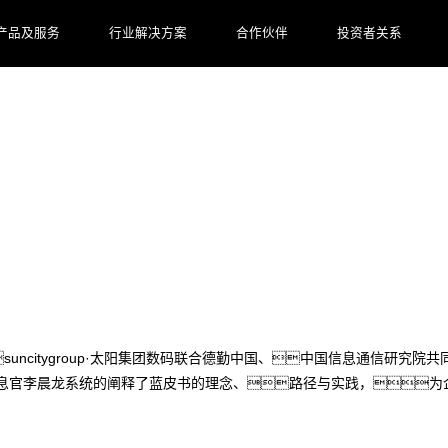
产品及服务
行业解决方案
合作伙伴
投资者关系
码李晨龙：AI for Process，AI落
uncitygroup·太阳集团数码联合德勤中国、中国信息通信研究院共同发布
数码首席信息官李晨龙系统的阐释了蓝皮书的理念、路径与实践，